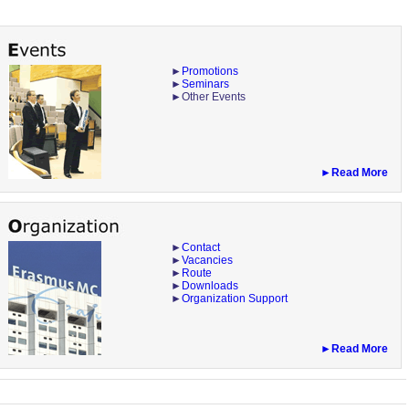
►
Promotions
►
Seminars
►Other Events
►Read More
►
Contact
►
Vacancies
►
Route
►
Downloads
►
Organization Support
►Read More