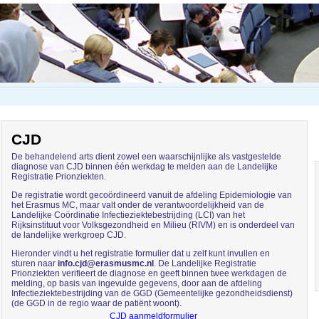
CJD
De behandelend arts dient zowel een waarschijnlijke als vastgestelde
diagnose van CJD binnen één werkdag te melden aan de Landelijke
Registratie Prionziekten.
De registratie wordt gecoördineerd vanuit de afdeling Epidemiologie van
het Erasmus MC, maar valt onder de verantwoordelijkheid van de
Landelijke Coördinatie Infectieziektebestrijding (LCI) van het
Rijksinstituut voor Volksgezondheid en Milieu (RIVM) en is onderdeel van
de landelijke werkgroep CJD.
Hieronder vindt u het registratie formulier dat u zelf kunt invullen en
sturen naar
info.cjd@erasmusmc.nl
. De Landelijke Registratie
Prionziekten verifieert de diagnose en geeft binnen twee werkdagen de
melding, op basis van ingevulde gegevens, door aan de afdeling
Infectieziektebestrijding van de GGD (Gemeentelijke gezondheidsdienst)
(de GGD in de regio waar de patiënt woont).
CJD aanmeldformulier